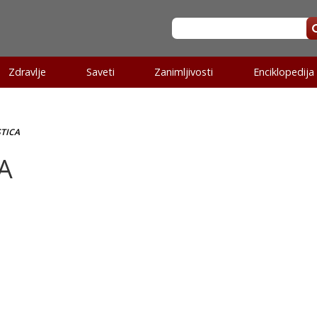
Zdravlje
Saveti
Zanimljivosti
Enciklopedija
TICA
A