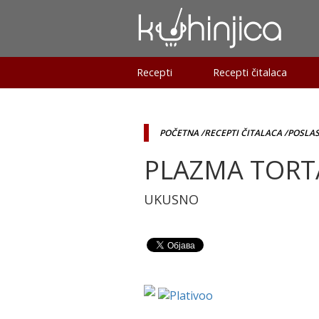
Recepti
Recepti čitalaca
POČETNA
/RECEPTI ČITALACA
/POSLAS
PLAZMA TORT
UKUSNO