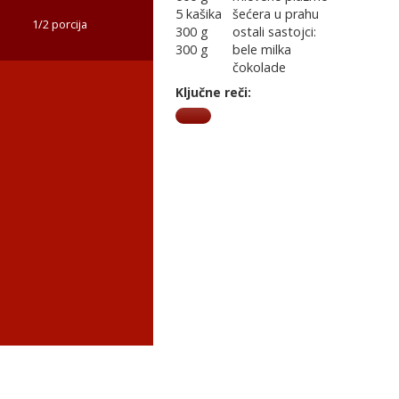
5 kašika
šećera u prahu
1/2 porcija
300 g
ostali sastojci:
300 g
bele milka
čokolade
Ključne reči: