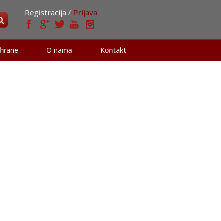
Registracija /
Prijava
 hrane
O nama
Kontakt