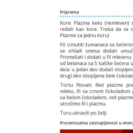
Priprema
Kore: Plazma keks (nemleven) 
ređati kao kore. Treba da se d
Plazme za jednu koru)
Fil: Umutiti žumanaca sa šećerom
se ohladi smesa dodati umuć
Promešati i dodati u fil mleven
od belanaca sa 5 kašike šećera u 
dela: u jedan deo dodati stoplje
drugi deo istopljene bele čokola
Tortu filovati: Red plazme p
mleko, fil sa crnom čokoladom p
sa belom čokoladom, red plazme.
utrošimo fil i plazmu.
Toru ukrasiti po želji.
Procentualna zastupljenost u energ