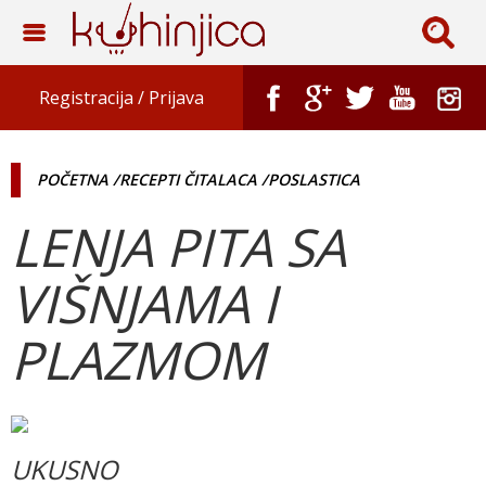
Registracija /
Prijava
POČETNA
/RECEPTI ČITALACA
/POSLASTICA
LENJA PITA SA
VIŠNJAMA I
PLAZMOM
UKUSNO