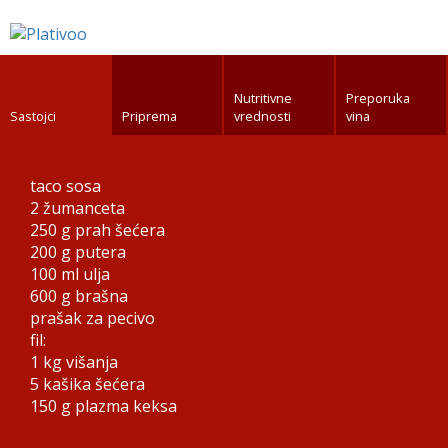
Nutritivne
Preporuka
Sastojci
Priprema
vrednosti
vina
taco sosa
2
žumanceta
250 g
prah šećera
200 g
putera
100 ml
ulja
600 g
brašna
prašak za pecivo
fil:
1 kg
višanja
5 kašika
šećera
150 g
plazma keksa