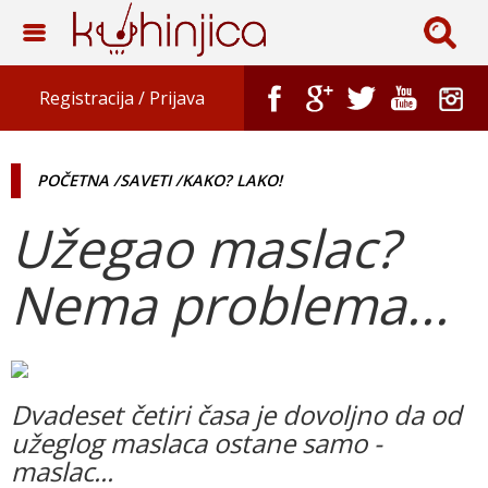
Registracija /
Prijava
POČETNA
/SAVETI
/KAKO? LAKO!
Užegao maslac?
Nema problema...
Dvadeset četiri časa je dovoljno da od
užeglog maslaca ostane samo -
maslac...