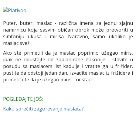
Puter, buter, maslac - različita imena za jednu sjajnu
namirnicu koja sasvim običan obrok može pretvoriti u
simfoniju ukusa i mirisa. Naravno, samo ukoliko je
maslac svež...
Ako ste primetili da je maslac poprimio užegao miris,
ipak ne odustajte od zaplanirane đakonije - stavite u
posudu sa maslacem list kadulje i vratite ga u frižider,
pustite da odstoji jedan dan, izvadite maslac iz frižidera i
primetićete da je užegao miris - nestao!
POGLEDAJTE JOŠ:
Kako sprečiti zagorevanje maslaca?