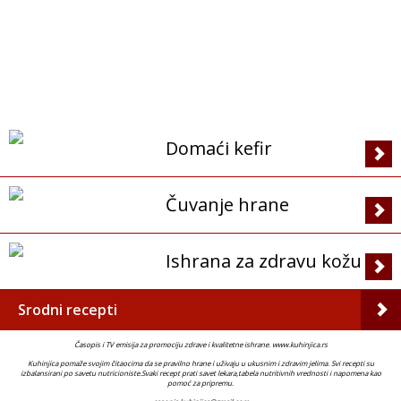
Domaći kefir
Čuvanje hrane
Ishrana za zdravu kožu
Srodni recepti
Časopis i TV emisija za promociju zdrave i kvalitetne ishrane. www.kuhinjica.rs
Kuhinjica pomaže svojim čitaocima da se pravilno hrane i uživaju u ukusnim i zdravim jelima. Svi recepti su
izbalansirani po savetu nutricioniste.Svaki recept prati savet lekara,tabela nutritivnih vrednosti i napomena kao
pomoć za pripremu.