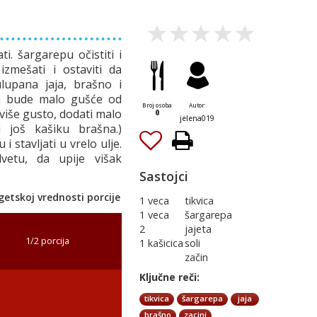
dati. šargarepu očistiti i
 izmešati i ostaviti da
lupana jaja, brašno i
da bude malo gušće od
Broj osoba
Autor:
eviše gusto, dodati malo
0
jelena019
 još kašiku brašna.)
stavljati u vrelo ulje.
lvetu, da upije višak
Sastojci
etskoj vrednosti porcije
1 veca
tikvica
1 veca
šargarepa
2
jajeta
1/2 porcija
1 kašicica
soli
začin
Ključne reči:
tikvica
šargarepa
jaja
brašno
zacini