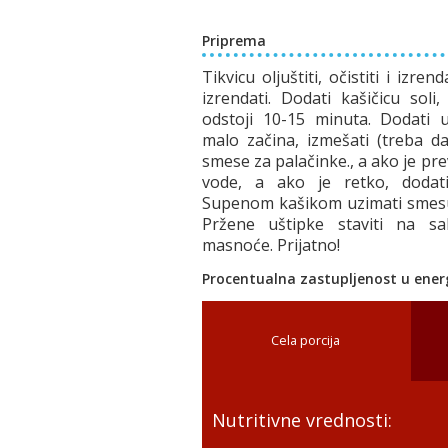
Priprema
Tikvicu oljuštiti, očistiti i izren
izrendati. Dodati kašičicu soli,
odstoji 10-15 minuta. Dodati u
malo začina, izmešati (treba 
smese za palačinke., a ako je pr
vode, a ako je retko, dodati
Supenom kašikom uzimati smesu i 
Pržene uštipke staviti na sa
masnoće. Prijatno!
Procentualna zastupljenost u energ
Cela porcija
Nutritivne vrednosti: