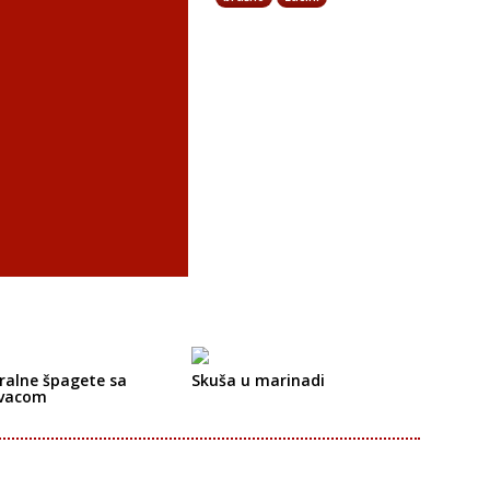
ralne špagete sa
Skuša u marinadi
vacom