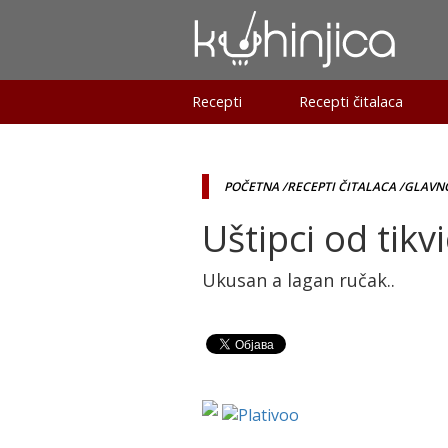
Recepti
Recepti čitalaca
POČETNA
/RECEPTI ČITALACA
/GLAVNO
Uštipci od tikv
Ukusan a lagan ručak..