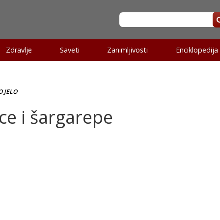
Zdravlje
Saveti
Zanimljivosti
Enciklopedija
 JELO
ice i šargarepe