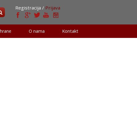
Registracija /
Prijava
 hrane
O nama
Kontakt