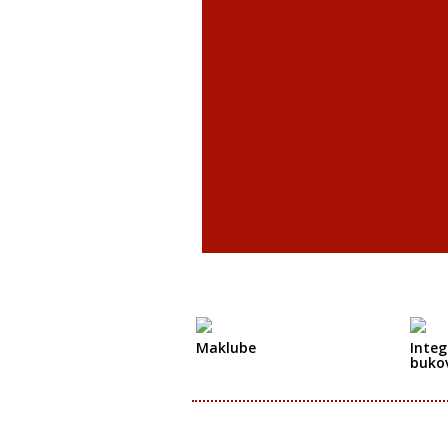
Maklube
Integ
buko