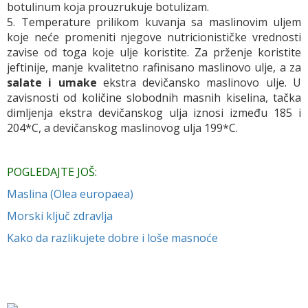
botulinum koja prouzrukuje botulizam.
5. Temperature prilikom kuvanja sa maslinovim uljem
koje neće promeniti njegove nutricionističke vrednosti
zavise od toga koje ulje koristite. Za prženje koristite
jeftinije, manje kvalitetno rafinisano maslinovo ulje, a za
salate i umake
ekstra devičansko maslinovo ulje. U
zavisnosti od količine slobodnih masnih kiselina, tačka
dimljenja ekstra devičanskog ulja iznosi između 185 i
204*C, a devičanskog maslinovog ulja 199*C.
POGLEDAJTE JOŠ:
Maslina (Olea europaea)
Morski ključ zdravlja
Kako da razlikujete dobre i loše masnoće