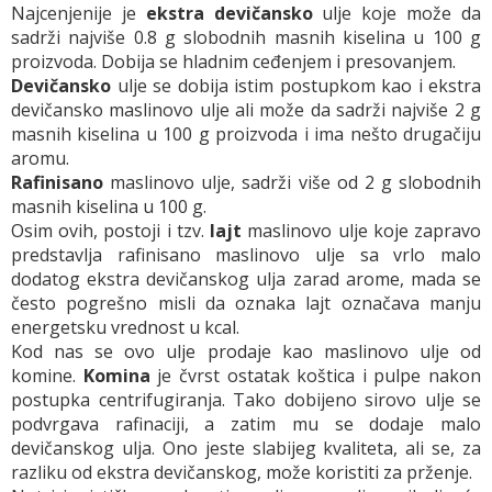
Najcenjenije je
ekstra devičansko
ulje koje može da
sadrži najviše 0.8 g slobodnih masnih kiselina u 100 g
proizvoda. Dobija se hladnim ceđenjem i presovanjem.
Devičansko
ulje se dobija istim postupkom kao i ekstra
devičansko maslinovo ulje ali može da sadrži najviše 2 g
masnih kiselina u 100 g proizvoda i ima nešto drugačiju
aromu.
Rafinisano
maslinovo ulje, sadrži više od 2 g slobodnih
masnih kiselina u 100 g.
Osim ovih, postoji i tzv.
lajt
maslinovo ulje koje zapravo
predstavlja rafinisano maslinovo ulje sa vrlo malo
dodatog ekstra devičanskog ulja zarad arome, mada se
često pogrešno misli da oznaka lajt označava manju
energetsku vrednost u kcal.
Kod nas se ovo ulje prodaje kao maslinovo ulje od
komine.
Komina
je čvrst ostatak koštica i pulpe nakon
postupka centrifugiranja. Tako dobijeno sirovo ulje se
podvrgava rafinaciji, a zatim mu se dodaje malo
devičanskog ulja. Ono jeste slabijeg kvaliteta, ali se, za
razliku od ekstra devičanskog, može koristiti za prženje.