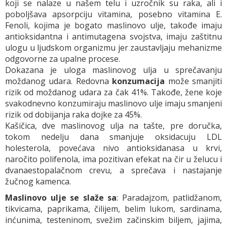
koji se nalaze u našem telu i uzročnik su raka, ali i
poboljšava apsorpciju vitamina, posebno vitamina E.
Fenoli, kojima je bogato maslinovo ulje, takođe imaju
antioksidantna i antimutagena svojstva, imaju zaštitnu
ulogu u ljudskom organizmu jer zaustavljaju mehanizme
odgovorne za upalne procese.
Dokazana je uloga maslinovog ulja u sprečavanju
moždanog udara. Redovna
konzumacija
može smanjiti
rizik od moždanog udara za čak 41%. Takođe, žene koje
svakodnevno konzumiraju maslinovo ulje imaju smanjeni
rizik od dobijanja raka dojke za 45%.
Kašičica, dve maslinovog ulja na tašte, pre doručka,
tokom nedelju dana smanjuje oksidacuju LDL
holesterola, povećava nivo antioksidanasa u krvi,
naročito polifenola, ima pozitivan efekat na čir u želucu i
dvanaestopalačnom crevu, a sprečava i nastajanje
žučnog kamenca.
Maslinovo ulje se slaže sa
: Paradajzom, patlidžanom,
tikvicama, paprikama, čilijem, belim lukom, sardinama,
inćunima, testeninom, svežim začinskim biljem, jajima,