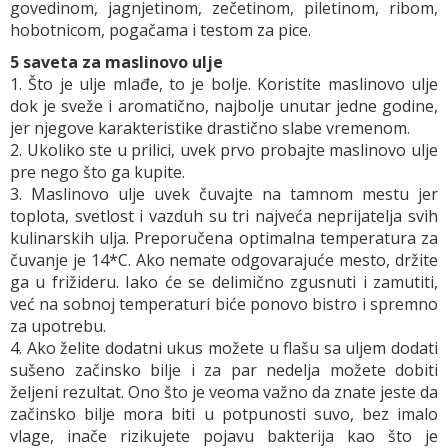
govedinom, jagnjetinom, zečetinom, piletinom, ribom,
hobotnicom, pogačama i testom za pice.
5 saveta za maslinovo ulje
1. Što je ulje mlađe, to je bolje. Koristite maslinovo ulje
dok je sveže i aromatično, najbolje unutar jedne godine,
jer njegove karakteristike drastično slabe vremenom.
2. Ukoliko ste u prilici, uvek prvo probajte maslinovo ulje
pre nego što ga kupite.
3. Maslinovo ulje uvek čuvajte na tamnom mestu jer
toplota, svetlost i vazduh su tri najveća neprijatelja svih
kulinarskih ulja. Preporučena optimalna temperatura za
čuvanje je 14*C. Ako nemate odgovarajuće mesto, držite
ga u frižideru. Iako će se delimično zgusnuti i zamutiti,
već na sobnoj temperaturi biće ponovo bistro i spremno
za upotrebu.
4. Ako želite dodatni ukus možete u flašu sa uljem dodati
sušeno začinsko bilje i za par nedelja možete dobiti
željeni rezultat. Ono što je veoma važno da znate jeste da
začinsko bilje mora biti u potpunosti suvo, bez imalo
vlage, inače rizikujete pojavu bakterija kao što je