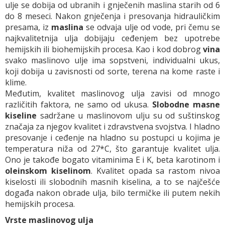
ulje se dobija od ubranih i gnječenih maslina starih od 6
do 8 meseci. Nakon gnječenja i presovanja hidrauličkim
presama, iz
maslina
se odvaja ulje od vode, pri čemu se
najkvalitetnija ulja dobijaju ceđenjem bez upotrebe
hemijskih ili biohemijskih procesa. Kao i kod dobrog
vina
svako maslinovo ulje ima sopstveni, individualni ukus,
koji dobija u zavisnosti od sorte, terena na kome raste i
klime.
Međutim, kvalitet maslinovog ulja zavisi od mnogo
različitih faktora, ne samo od ukusa.
Slobodne masne
kiseline
sadržane u maslinovom ulju su od suštinskog
značaja za njegov kvalitet i zdravstvena svojstva. I hladno
presovanje i ceđenje na hladno su postupci u kojima je
temperatura niža od 27*C, što garantuje kvalitet ulja.
Ono je takođe bogato vitaminima E i K, beta karotinom i
oleinskom kiselinom
. Kvalitet opada sa rastom nivoa
kiselosti ili slobodnih masnih kiselina, a to se najčešće
događa nakon obrade ulja, bilo termičke ili putem nekih
hemijskih procesa.
Vrste maslinovog ulja