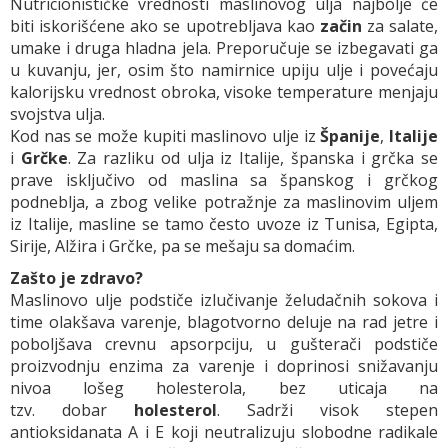
Nutricionističke vrednosti maslinovog ulja najbolje će
biti iskorišćene ako se upotrebljava kao
začin
za salate,
umake i druga hladna jela. Preporučuje se izbegavati ga
u kuvanju, jer, osim što namirnice upiju ulje i povećaju
kalorijsku vrednost obroka, visoke temperature menjaju
svojstva ulja.
Kod nas se može kupiti maslinovo ulje iz
Španije
,
Italije
i
Grčke
. Za razliku od ulja iz Italije, španska i grčka se
prave isključivo od maslina sa španskog i grčkog
podneblja, a zbog velike potražnje za maslinovim uljem
iz Italije, masline se tamo često uvoze iz Tunisa, Egipta,
Sirije, Alžira i Grčke, pa se mešaju sa domaćim.
Zašto je zdravo?
Maslinovo ulje podstiče izlučivanje želudačnih sokova i
time olakšava varenje, blagotvorno deluje na rad jetre i
poboljšava crevnu apsorpciju, u gušterači podstiče
proizvodnju enzima za varenje i doprinosi snižavanju
nivoa lošeg holesterola, bez uticaja na
tzv. dobar
holesterol
. Sadrži visok stepen
antioksidanata A i E koji neutralizuju slobodne radikale