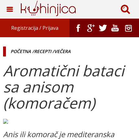
Registracija /
Prijava
POČETNA
/RECEPTI
/VEČERA
Aromatični bataci
sa anisom
(komoračem)
Anis ili komorač je mediteranska