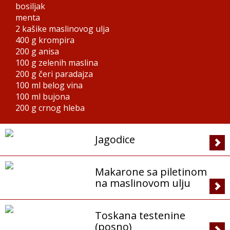
bosiljak
menta
2 kašike
maslinovog ulja
400 g
krompira
200 g
anisa
100 g
zelenih maslina
200 g
čeri paradajza
100 ml
belog vina
100 ml
bujona
200 g
crnog hleba
Jagodice
Makarone sa piletinom
na maslinovom ulju
Toskana testenine
(posno)