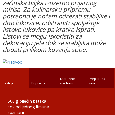
začinska biljka izuzetno prijatnog
mirisa. Za kulinarsku pripremu
potrebno je nožem odrezati stabljike i
dno lukovice, odstraniti spoljašnje
listove lukovice pa kratko isprati.
Listovi se mogu iskoristiti za
dekoraciju jela dok se stabljika može
dodati prilikom kuvanja supe.
Nutritivne
Preporuka
Sastojci
Priprema
vrednosti
vina
500 g
pilećih bataka
sok od jednog limuna
ruzmarin