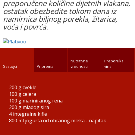
preporučene količine dijetnih vlakana,
ostatak obezbedite tokom dana iz
namirnica biljnog porekla, žitarica,
voća i povrća.
Nutritivne
Preporuka
Sastojci
Priprema
vrednosti
vina
200 g
cvekle
100 g
celera
100 g
mariniranog rena
200 g
mladog sira
4
integralne kifle
800 ml
jogurta od obranog mleka - napitak