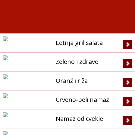
Letnja gril salata
Zeleno i zdravo
Oranž i riža
Crveno-beli namaz
Namaz od cvekle