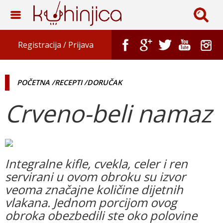
Registracija /
Prijava
POČETNA
/RECEPTI
/DORUČAK
Crveno-beli namaz
Integralne kifle, cvekla, celer i ren
servirani u ovom obroku su izvor
veoma značajne količine dijetnih
vlakana. Jednom porcijom ovog
obroka obezbedili ste oko polovine