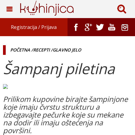
Registracija /
Prijava
POČETNA
/RECEPTI
/GLAVNO JELO
Šampanj piletina
Prilikom kupovine birajte šampinjone
koje imaju čvrstu strukturu a
izbegavajte pečurke koje su mekane
na dodir ili imaju oštećenja na
površini.