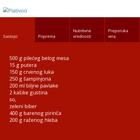
Nutritivne
Preporuka
Sastojci
Priprema
vrednosti
vina
500 g
pilećeg belog mesa
15 g
putera
150 g
crvenog luka
250 g
šampinjona
200 ml
biljne pavlake
2 kašike
gustina
so,
zeleni biber
400 g
barenog pirinča
200 g
raženog hleba