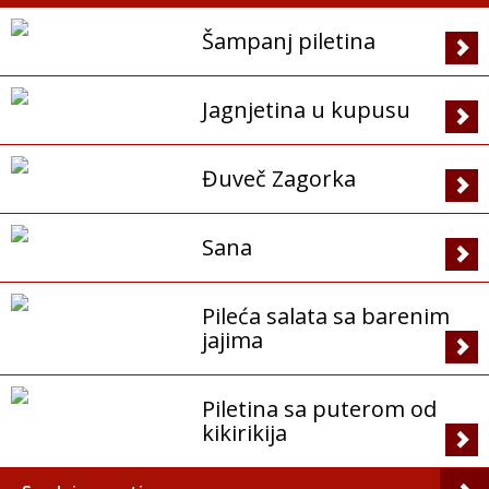
Šampanj piletina
Jagnjetina u kupusu
Đuveč Zagorka
Sana
Pileća salata sa barenim
jajima
Piletina sa puterom od
kikirikija