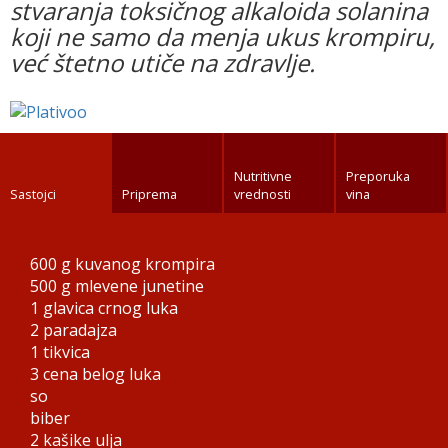
stvaranja toksičnog alkaloida solanina
koji ne samo da menja ukus krompiru,
već štetno utiče na zdravlje.
Nutritivne
Preporuka
Sastojci
Priprema
vrednosti
vina
600 g
kuvanog krompira
500 g
mlevene junetine
1 glavica
crnog luka
2
paradajza
1
tikvica
3 cena
belog luka
so
biber
2 kašike
ulja