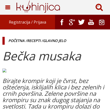
Registracija /
Prijava
POČETNA
/RECEPTI
/GLAVNO JELO
Bečka musaka
Birajte krompir koji je čvrst, bez
oštećenja, isklijalih klica i bez zelenih i
crnih površina. Zelene površine na
krompiru su znak dugog stajanja na
svetlosti. Tada u krompiru dolazi do