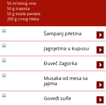
50 ml
belog vina
50 g
trapista
50 g
kisele pavlake
200 g
crnog hleba
Šampanj piletina
Jagnjetina u kupusu
Đuveč Zagorka
Musaka od mesa sa
jajima
Goveđi sufle