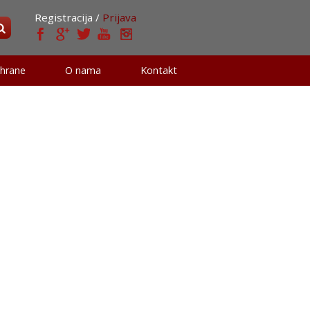
Registracija /
Prijava
 hrane
O nama
Kontakt