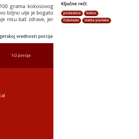
Ključne reči:
u 100 grama kokosovog
vo biljno ulje je bogato
poslastica
kokos
e nisu baš zdrave, jer
čokolada
slatka pavlaka
etskoj vrednosti porcije
1/2 porcija
cal