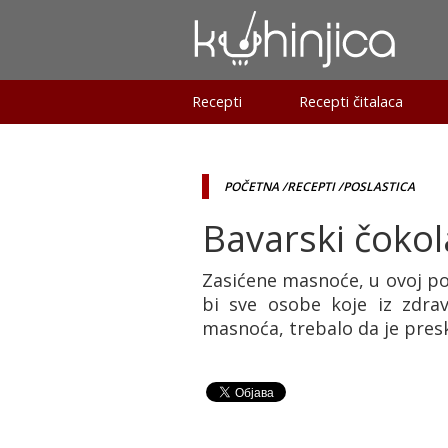
Recepti
Recepti čitalaca
POČETNA
/RECEPTI
/POSLASTICA
Bavarski čoko
Zasićene masnoće, u ovoj po
bi sve osobe koje iz zdra
masnoća, trebalo da je pres