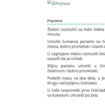
Priprema
Želatin razmutiti sa malo mleka 
minuta.
Umutiti žumanca penasto sa še
mleka, dobro promešati i staviti 
U zagrejano mleko razmutiti žela
ostaviti da se ohladi.
Biljnu pavlaku umutiti u čin
želatinom i dobro promešati.
Podeliti masu na dva dela, u je
drugu rastopljenu čokoladu.
U čaše rasporediti prvo čokola
sa kokosom. Ukrasiti po želji.