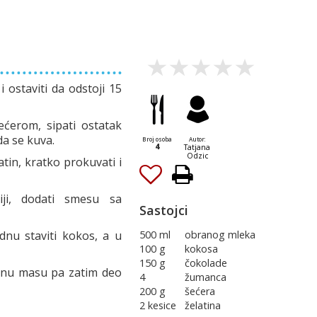
i ostaviti da odstoji 15
ćerom, sipati ostatak
da se kuva.
Broj osoba
Autor:
4
Tatjana
Odzic
tin, kratko prokuvati i
iji, dodati smesu sa
Sastojci
dnu staviti kokos, a u
500 ml
obranog mleka
100 g
kokosa
150 g
čokolade
dnu masu pa zatim deo
4
žumanca
200 g
šećera
2 kesice
želatina