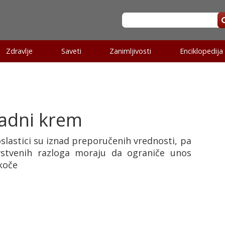
Zdravlje
Saveti
Zanimljivosti
Enciklopedija
ladni krem
slastici su iznad preporučenih vrednosti, pa
vstvenih razloga moraju da ograniče unos
koče