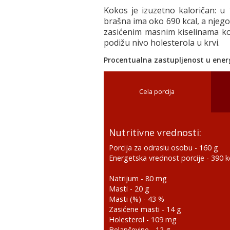
Kokos je izuzetno kaloričan: 
brašna ima oko 690 kcal, a njego
zasićenim masnim kiselinama koj
podižu nivo holesterola u krvi.
Procentualna zastupljenost u energ
Cela porcija
Nutritivne vrednosti:
Porcija za odraslu osobu -
160
g
Energetska vrednost porcije -
390
k
Natrijum -
80
mg
Masti -
20
g
Masti (%) -
43
%
Zasićene masti -
14
g
Holesterol -
109
mg
Belančevine -
12
g