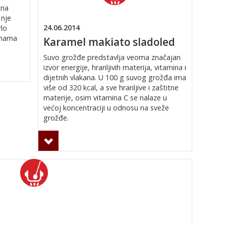
čna
 nje
24.06.2014
rlo
inama
Karamel makiato sladoled
Suvo grožđe predstavlja veoma značajan
izvor energije, hranljivih materija, vitamina i
dijetnih vlakana. U 100 g suvog grožđa ima
više od 320 kcal, a sve hranljive i zaštitne
materije, osim vitamina C se nalaze u
većoj koncentraciji u odnosu na sveže
grožđe.