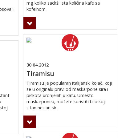
mg koliko sadrži ista količina kafe sa
osova i
kofeinom.
30.04.2012
Tiramisu
Tiramisu je popularan italijanski kolač, koji
se u originalu pravi od maskarpone sira i
stant
piškota uronjenih u kafu. Umesto
a
maskarponea, možete koristiti bilo koji
stoj
sitan neslan sir.