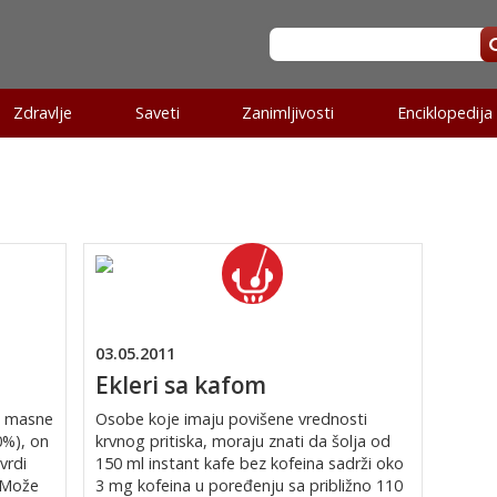
Zdravlje
Saveti
Zanimljivosti
Enciklopedija
03.05.2011
Ekleri sa kafom
e masne
Osobe koje imaju povišene vrednosti
0%), on
krvnog pritiska, moraju znati da šolja od
vrdi
150 ml instant kafe bez kofeina sadrži oko
. Može
3 mg kofeina u poređenju sa približno 110