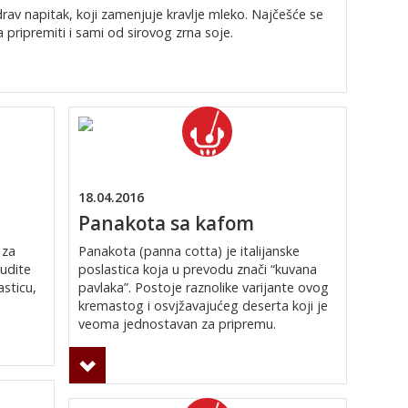
zdrav napitak, koji zamenjuje kravlje mleko. Najčešće se
pripremiti i sami od sirovog zrna soje.
18.04.2016
Panakota sa kafom
 za
Panakota (panna cotta) je italijanske
udite
poslastica koja u prevodu znači “kuvana
sticu,
pavlaka”. Postoje raznolike varijante ovog
kremastog i osvjžavajućeg deserta koji je
veoma jednostavan za pripremu.