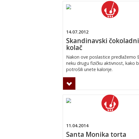
14.07.2012
Skandinavski čokoladni
kolač
Nakon ove poslastice predlažemo še
neku drugu fizičku aktivnost, kako b
potrošili unete kalorije.
11.04.2014
Santa Monika torta