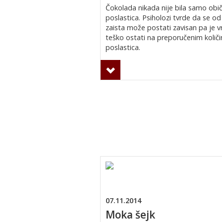
Čokolada nikada nije bila samo obi
poslastica. Psiholozi tvrde da se od
zaista može postati zavisan pa je v
teško ostati na preporučenim količ
poslastica.
07.11.2014
Moka šejk