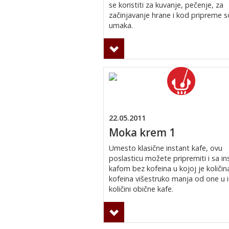
se koristiti za kuvanje, pečenje, za
začinjavanje hrane i kod pripreme s
umaka.
22.05.2011
Moka krem 1
Umesto klasične instant kafe, ovu
poslasticu možete pripremiti i sa in
kafom bez kofeina u kojoj je količin
kofeina višestruko manja od one u i
količini obične kafe.