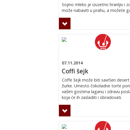
Sojino mleko je izuzetno hranljiv i 
može nabaviti u prahu, a možete ga 
07.11.2014
Coffi šejk
Coffe šejk može biti savršen desert
žurke. Umesto čokoladne torte pon
vašim gostima laganu i zdravu posla
koja će ih zasladiti i obradovati.