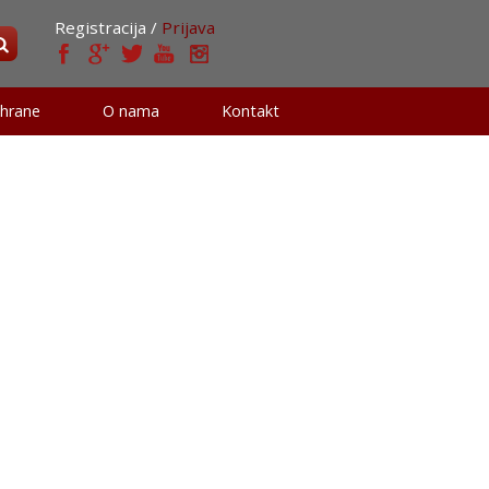
Registracija /
Prijava
 hrane
O nama
Kontakt