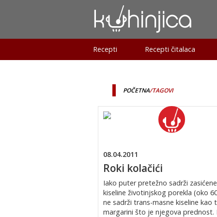
Recepti
Recepti čitalaca
POČETNA
/TAGOVI
08.04.2011
Roki kolačići
Iako puter pretežno sadrži zasićen
kiseline životinjskog porekla (oko 6
ne sadrži trans-masne kiseline kao t
margarini što je njegova prednost