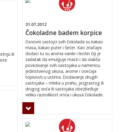
31.07.2012
Čokoladne badem korpice
Osnovni sastojci svih čokolada su kakao
masa, kakao puter i šećer. Kao značajni
dodaci tu su aroma vanile i lecitin čiji je
tnju ili
zadatak da emulguje masti i da olakša
iste
povezivanje svih sastojaka u namirnicu
jedinstvenog ukusa, arome i osećaja
topivosti u ustima. Dodavanje drugih
sastojaka – mleka u prahu, jezgrastog ili
drugog voća ili sastojaka obezbeđuje
veliku raznolikost vrsta i ukusa čokolade.